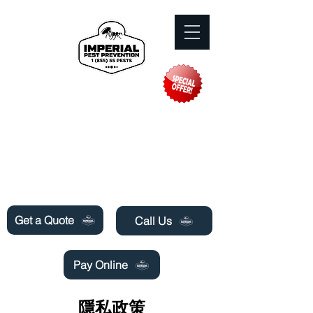
Need Pest Control Help? call and ask us
about our specials today!
Get a Quote
Call Us
Pay Online
隱私政策